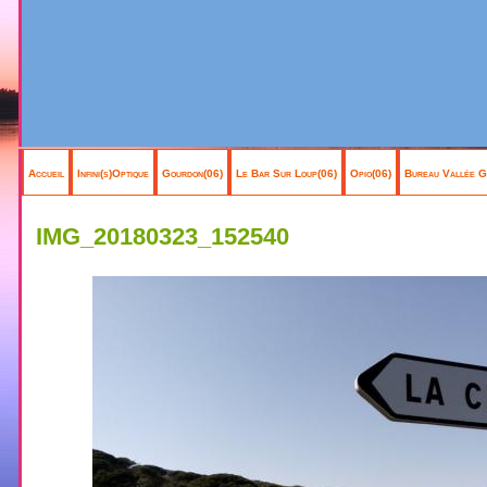
Accueil
Infini(s)Optique
Gourdon(06)
Le Bar Sur Loup(06)
Opio(06)
Bureau Vallée G
IMG_20180323_152540