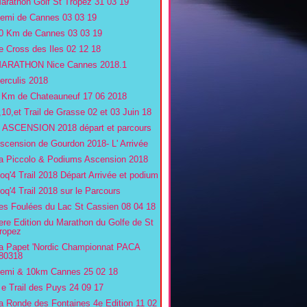
arathon Golf St Tropez 31 03 19
emi de Cannes 03 03 19
0 Km de Cannes 03 03 19
e Cross des Iles 02 12 18
ARATHON Nice Cannes 2018.1
erculis 2018
 Km de Chateauneuf 17 06 2018
,10,et Trail de Grasse 02 et 03 Juin 18
' ASCENSION 2018 départ et parcours
scension de Gourdon 2018- L' Arrivée
a Piccolo & Podiums Ascension 2018
oq'4 Trail 2018 Départ Arrivée et podium
oq'4 Trail 2018 sur le Parcours
es Foulées du Lac St Cassien 08 04 18
ere Edition du Marathon du Golfe de St
ropez
a Papet 'Nordic Championnat PACA
80318
emi & 10km Cannes 25 02 18
 e Trail des Puys 24 09 17
a Ronde des Fontaines 4e Edition 11 02