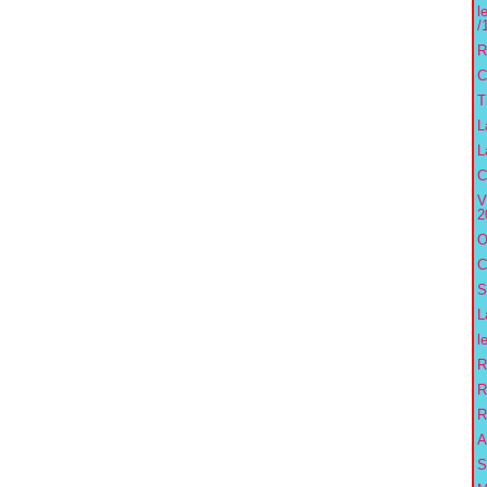
l
/
R
C
T
L
L
C
V
2
O
C
S
L
l
R
R
R
A
S