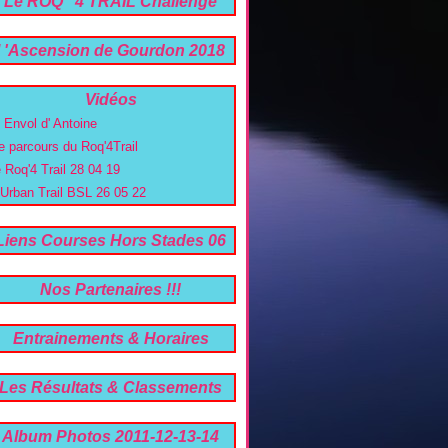
Le ROQ ' 4 TRAIL Challenge
trail 06 -26 04 2020
l 'Ascension de Gourdon 2018
22e Edition !
Vidéos
' Envol d' Antoine
e parcours du Roq'4Trail
e Roq'4 Trail 28 04 19
'Urban Trail BSL 26 05 22
Liens Courses Hors Stades 06
Nos Partenaires !!!
Entrainements & Horaires
Les Résultats & Classements
2019 a 2026
Album Photos 2011-12-13-14