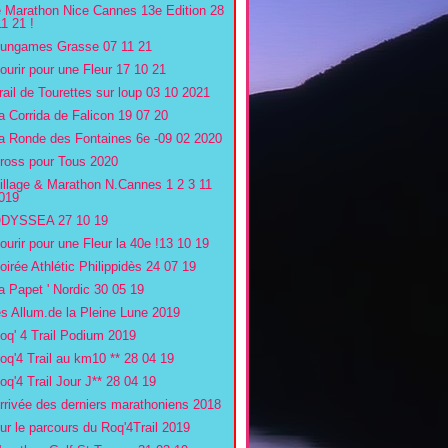
e Marathon Nice Cannes 13e Edition 28
11 21 !
ungames Grasse 07 11 21
ourir pour une Fleur 17 10 21
rail de Tourettes sur loup 03 10 2021
a Corrida de Falicon 19 07 20
a Ronde des Fontaines 6e -09 02 2020
ross pour Tous 2020
illage & Marathon N.Cannes 1 2 3 11
019
DYSSEA 27 10 19
ourir pour une Fleur la 40e !13 10 19
oirée Athlétic Philippidès 24 07 19
a Papet ' Nordic 30 05 19
es Allum.de la Pleine Lune 2019
oq' 4 Trail Podium 2019
oq'4 Trail au km10 ** 28 04 19
oq'4 Trail Jour J** 28 04 19
rrivée des derniers marathoniens 2018
ur le parcours du Roq'4Trail 2019