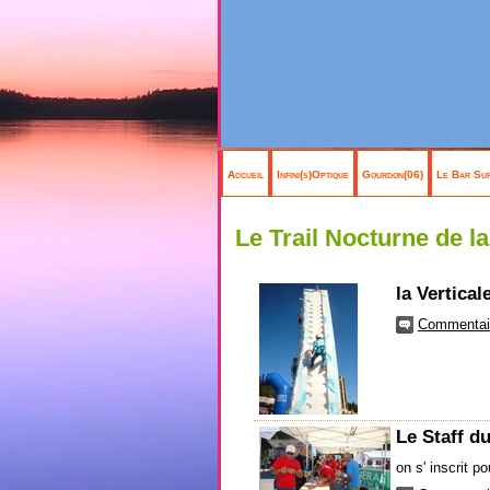
Accueil
Infini(s)Optique
Gourdon(06)
Le Bar Sur
Le Trail Nocturne de l
la Verticale
Commentair
Le Staff 
on s' inscrit po