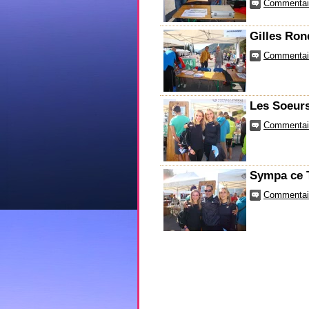
Commentair
Gilles Ron
Commentair
Les Soeurs
Commentair
Sympa ce T
Commentair