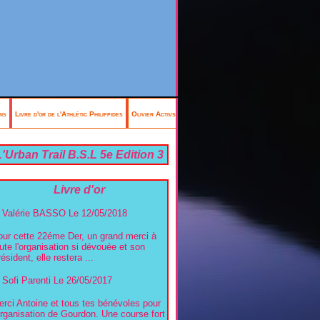
ns
Livre d'or de l'Athlétic Philippides
Olivier Activsports Antibes
'Urban Trail B.S.L 5e Edition 3
mai 2026
Livre d'or
Valérie BASSO
Le 12/05/2018
our cette 22éme Der, un grand merci à
ute l'organisation si dévouée et son
ésident, elle restera ...
Sofi Parenti
Le 26/05/2017
rci Antoine et tous tes bénévoles pour
organisation de Gourdon. Une course fort