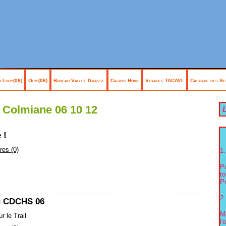
 Loup(06)
Opio(06)
Bureau Vallée Grasse
Casiris Home
Voyages TACAVL
Cascade des Se
a Colmiane 06 10 12
L
 !
es (0)
1.
P
to
Pr
2.
du CDCHS 06
Me
ur le Trail
l'