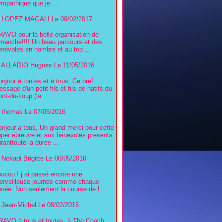
mpathique que je ...
LOPEZ MAGALI
Le 09/02/2017
RAVO pour la belle organisation de
imanche!!!! Un beau parcours et des
névoles en nombre et au top ...
ALLADIO Hugues
Le 11/05/2016
njour à toutes et à tous, Ce bref
ssage d'un petit fils et fils de natifs du
nt-du-Loup (la ...
thomas
Le 07/05/2016
njour a tous, Un grand merci pour cette
uper epreuve et aux benevoles presents
ranttoute la duree ...
Nekadi Brigitte
Le 06/05/2016
ucou ! j ai passé encore une
erveilleuse journée comme chaque
née. Non seulement la course de l ...
Jean-Michel
Le 08/02/2016
RAVO à tous et toutes, à The Coach