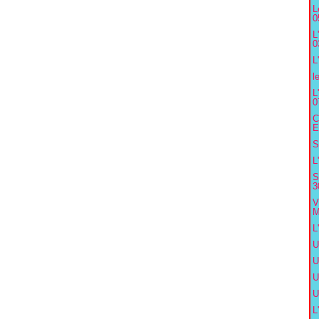
L
0
L
0
L
l
L
0
C
E
S
L
S
3
V
M
L
U
U
U
U
L