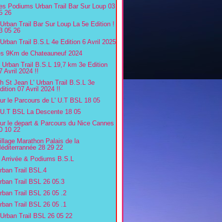
es Podiums Urban Trail Bar Sur Loup 03
5 26
'Urban Trail Bar Sur Loup La 5e Edition !
3 05 26
'Urban Trail B.S.L 4e Edition 6 Avril 2025
es 9Km de Chateauneuf 2024
' Urban Trail B.S.L 19,7 km 3e Edition
7 Avril 2024 !!
h St Jean L' Urban Trail B.S.L 3e
dition 07 Avril 2024 !!
ur le Parcours de L' U.T BSL 18 05
'U.T BSL La Descente 18 05
ur le depart & Parcours du Nice Cannes
0 10 22
illage Marathon Palais de la
éditerrannée 28 29 22
' Arrivée & Podiums B.S.L
rban Trail BSL.4
rban Trail BSL 26 05.3
rban Trail BSL 26 05 .2
rban Trail BSL 26 05 .1
'Urban Trail BSL 26 05 22