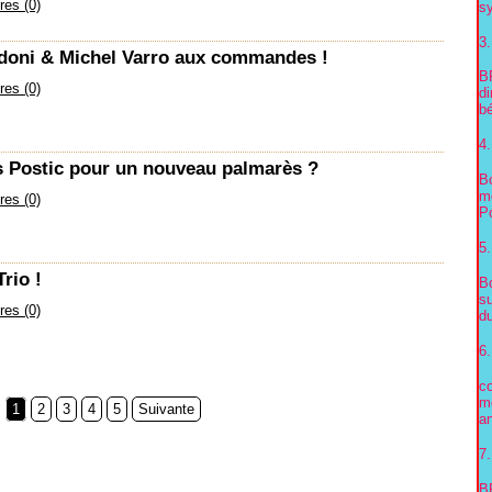
es (0)
sy
3.
doni & Michel Varro aux commandes !
B
es (0)
d
bé
4.
 Postic pour un nouveau palmarès ?
Bo
me
es (0)
Po
5.
rio !
Bo
s
es (0)
du
6.
co
m
1
2
3
4
5
Suivante
an
7.
B