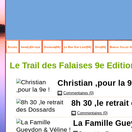
Accueil
Infini(s)Optique
Gourdon(06)
Le Bar Sur Loup(06)
Opio(06)
Bureau Vallée G
Le Trail des Falaises 9e Editio
Christian ,pour la 9
Commentaires (0)
8h 30 ,le retrai
Commentaires (0)
La Famille Gue