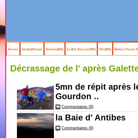
Accueil
Infini(s)Optique
Gourdon(06)
Le Bar Sur Loup(06)
Opio(06)
Bureau Vallée G
Décrassage de l' après Galette
5mn de répit après l
Gourdon ..
Commentaires (0)
la Baie d' Antibes
Commentaires (0)