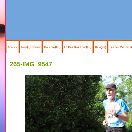
Accueil
Infini(s)Optique
Gourdon(06)
Le Bar Sur Loup(06)
Opio(06)
Bureau Vallée G
265-IMG_9547