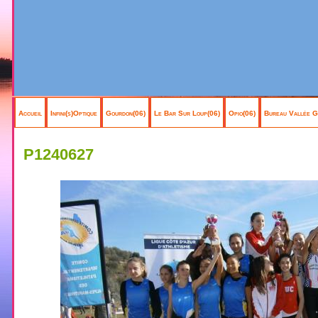
Accueil
Infini(s)Optique
Gourdon(06)
Le Bar Sur Loup(06)
Opio(06)
Bureau Vallée G
P1240627