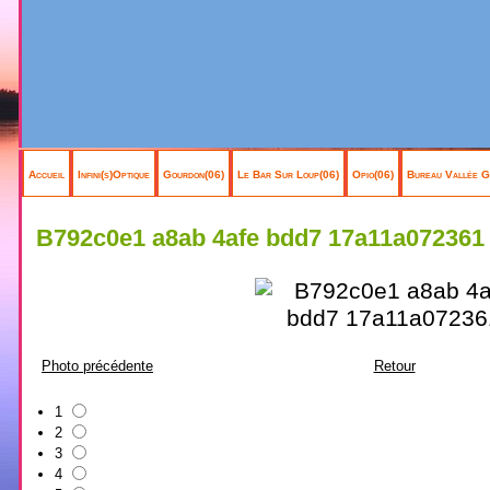
Accueil
Infini(s)Optique
Gourdon(06)
Le Bar Sur Loup(06)
Opio(06)
Bureau Vallée G
B792c0e1 a8ab 4afe bdd7 17a11a072361
Photo précédente
Retour
1
2
3
4