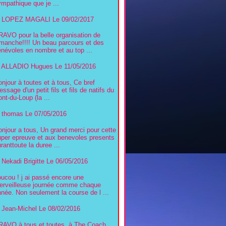
mpathique que je ...
LOPEZ MAGALI
Le 09/02/2017
RAVO pour la belle organisation de
imanche!!!! Un beau parcours et des
névoles en nombre et au top ...
ALLADIO Hugues
Le 11/05/2016
njour à toutes et à tous, Ce bref
ssage d'un petit fils et fils de natifs du
nt-du-Loup (la ...
thomas
Le 07/05/2016
njour a tous, Un grand merci pour cette
uper epreuve et aux benevoles presents
ranttoute la duree ...
Nekadi Brigitte
Le 06/05/2016
ucou ! j ai passé encore une
erveilleuse journée comme chaque
née. Non seulement la course de l ...
Jean-Michel
Le 08/02/2016
RAVO à tous et toutes, à The Coach