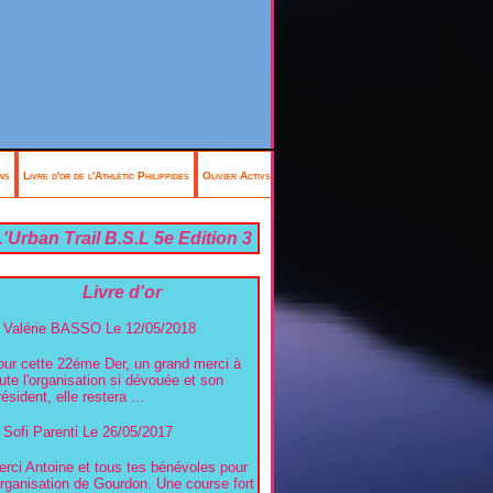
ns
Livre d'or de l'Athlétic Philippides
Olivier Activsports Antibes
'Urban Trail B.S.L 5e Edition 3
mai 2026
Livre d'or
Valérie BASSO
Le 12/05/2018
our cette 22éme Der, un grand merci à
ute l'organisation si dévouée et son
ésident, elle restera ...
Sofi Parenti
Le 26/05/2017
rci Antoine et tous tes bénévoles pour
organisation de Gourdon. Une course fort