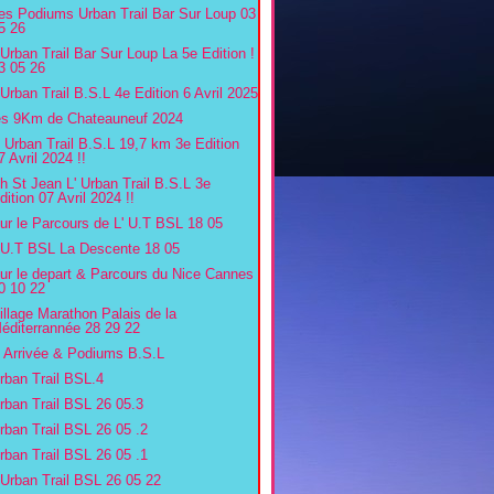
es Podiums Urban Trail Bar Sur Loup 03
5 26
'Urban Trail Bar Sur Loup La 5e Edition !
3 05 26
'Urban Trail B.S.L 4e Edition 6 Avril 2025
es 9Km de Chateauneuf 2024
' Urban Trail B.S.L 19,7 km 3e Edition
7 Avril 2024 !!
h St Jean L' Urban Trail B.S.L 3e
dition 07 Avril 2024 !!
ur le Parcours de L' U.T BSL 18 05
'U.T BSL La Descente 18 05
ur le depart & Parcours du Nice Cannes
0 10 22
illage Marathon Palais de la
éditerrannée 28 29 22
' Arrivée & Podiums B.S.L
rban Trail BSL.4
rban Trail BSL 26 05.3
rban Trail BSL 26 05 .2
rban Trail BSL 26 05 .1
'Urban Trail BSL 26 05 22