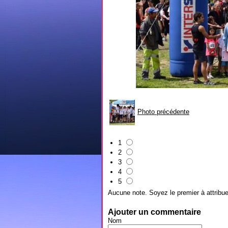
Photo précédente
1
2
3
4
5
Aucune note. Soyez le premier à attribue
Ajouter un commentaire
Nom