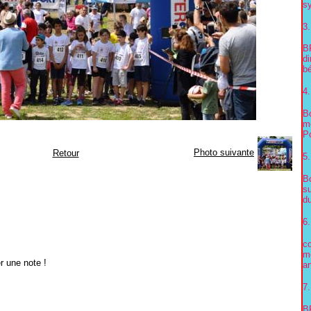
sy
3.
B
d
bé
4.
Bo
me
Po
Photo suivante
Retour
5.
Bo
s
du
6.
co
m
r une note !
an
7.
B