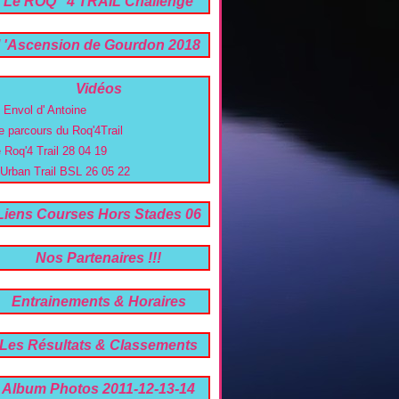
Le ROQ ' 4 TRAIL Challenge
trail 06 -26 04 2020
l 'Ascension de Gourdon 2018
22e Edition !
Vidéos
' Envol d' Antoine
e parcours du Roq'4Trail
e Roq'4 Trail 28 04 19
'Urban Trail BSL 26 05 22
Liens Courses Hors Stades 06
Nos Partenaires !!!
Entrainements & Horaires
Les Résultats & Classements
2019 a 2026
Album Photos 2011-12-13-14