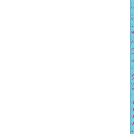
L
0
L
0
L
l
L
0
C
E
S
L
S
3
V
M
L
U
U
U
U
L