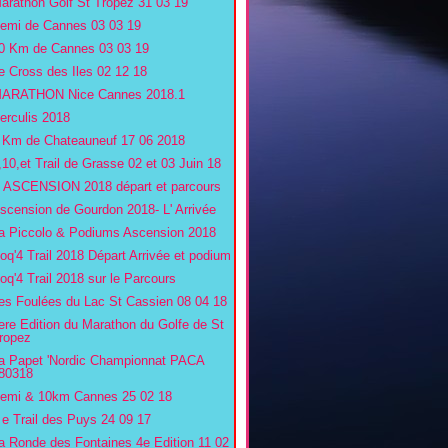
arathon Golf St Tropez 31 03 19
emi de Cannes 03 03 19
0 Km de Cannes 03 03 19
e Cross des Iles 02 12 18
ARATHON Nice Cannes 2018.1
erculis 2018
 Km de Chateauneuf 17 06 2018
,10,et Trail de Grasse 02 et 03 Juin 18
' ASCENSION 2018 départ et parcours
scension de Gourdon 2018- L' Arrivée
a Piccolo & Podiums Ascension 2018
oq'4 Trail 2018 Départ Arrivée et podium
oq'4 Trail 2018 sur le Parcours
es Foulées du Lac St Cassien 08 04 18
ere Edition du Marathon du Golfe de St
ropez
a Papet 'Nordic Championnat PACA
80318
emi & 10km Cannes 25 02 18
 e Trail des Puys 24 09 17
a Ronde des Fontaines 4e Edition 11 02