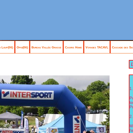
 Loup(06)
Opio(06)
Bureau Vallée Grasse
Casiris Home
Voyages TACAVL
Cascade des Se
L
1.
P
to
Pr
2.
Me
l'