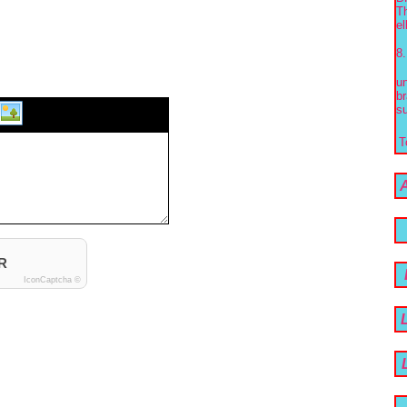
Th
el
8.
un
br
su
T
R
IconCaptcha ©