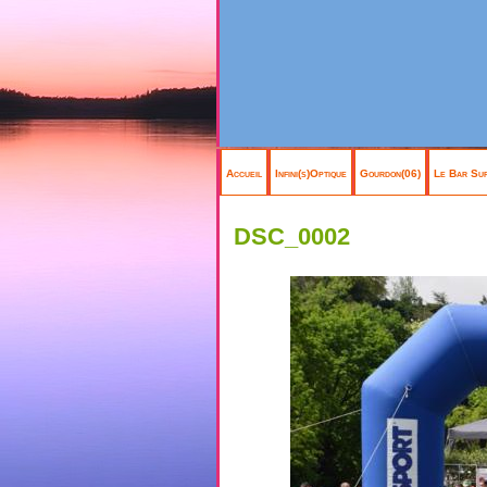
Accueil
Infini(s)Optique
Gourdon(06)
Le Bar Sur
DSC_0002