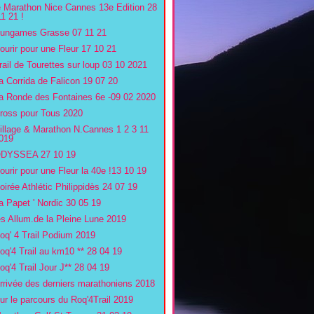
e Marathon Nice Cannes 13e Edition 28
11 21 !
ungames Grasse 07 11 21
ourir pour une Fleur 17 10 21
rail de Tourettes sur loup 03 10 2021
a Corrida de Falicon 19 07 20
a Ronde des Fontaines 6e -09 02 2020
ross pour Tous 2020
illage & Marathon N.Cannes 1 2 3 11
019
DYSSEA 27 10 19
ourir pour une Fleur la 40e !13 10 19
oirée Athlétic Philippidès 24 07 19
a Papet ' Nordic 30 05 19
es Allum.de la Pleine Lune 2019
oq' 4 Trail Podium 2019
oq'4 Trail au km10 ** 28 04 19
oq'4 Trail Jour J** 28 04 19
rrivée des derniers marathoniens 2018
ur le parcours du Roq'4Trail 2019