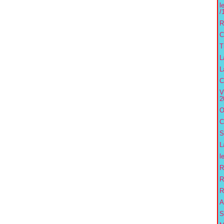
l
/
R
C
T
L
L
C
V
2
O
C
S
L
l
R
R
R
A
S