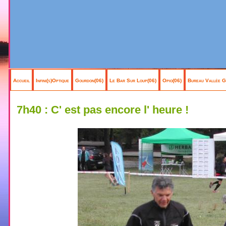
Accueil
Infini(s)Optique
Gourdon(06)
Le Bar Sur Loup(06)
Opio(06)
Bureau Vallée G
7h40 : C' est pas encore l' heure !