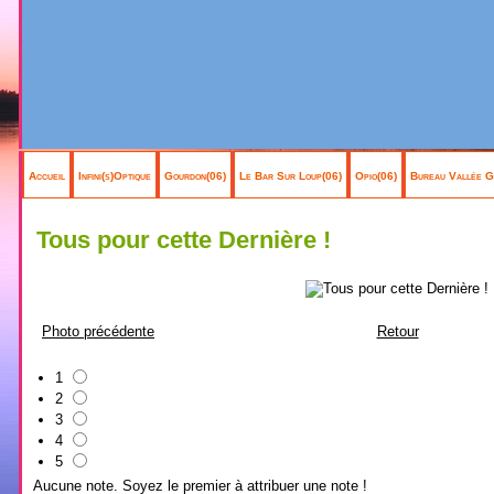
Accueil
Infini(s)Optique
Gourdon(06)
Le Bar Sur Loup(06)
Opio(06)
Bureau Vallée G
Tous pour cette Dernière !
Photo précédente
Retour
1
2
3
4
5
Aucune note. Soyez le premier à attribuer une note !