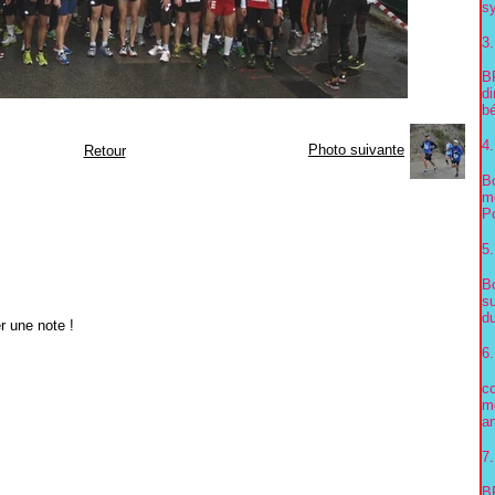
sy
3.
B
d
bé
4.
Photo suivante
Retour
Bo
me
Po
5.
Bo
s
du
r une note !
6.
co
m
an
7.
B