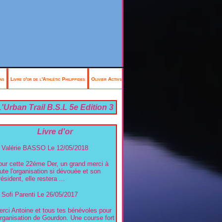
ns
Livre d'or de l'Athlétic Philippides
Olivier Activsports Antibes
'Urban Trail B.S.L 5e Edition 3
mai 2026
Livre d'or
Valérie BASSO
Le 12/05/2018
our cette 22éme Der, un grand merci à
ute l'organisation si dévouée et son
ésident, elle restera ...
Sofi Parenti
Le 26/05/2017
rci Antoine et tous tes bénévoles pour
organisation de Gourdon. Une course fort