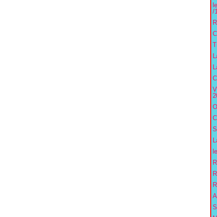
l
/
R
C
T
L
L
C
V
2
O
C
S
L
l
R
R
R
A
S