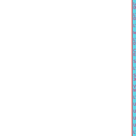
L
0
L
0
L
l
L
0
C
E
S
L
S
3
V
M
L
U
U
U
U
L