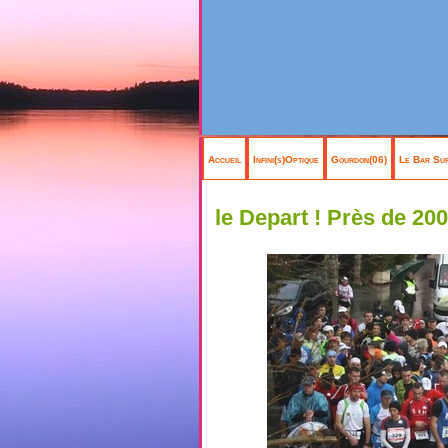
Accueil
Infini(s)Optique
Gourdon(06)
Le Bar Sur
le Depart ! Près de 200