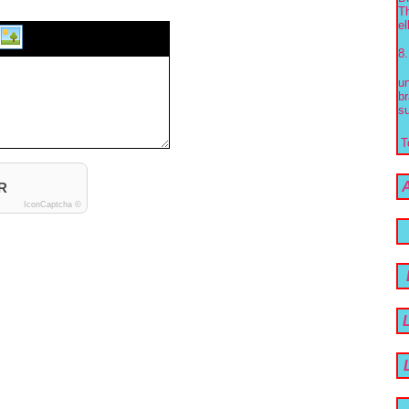
Th
el
8.
un
br
su
T
R
IconCaptcha ©