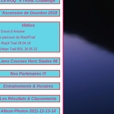
Le ROQ ' 4 TRAIL Challenge
trail 06 -26 04 2020
l 'Ascension de Gourdon 2018
22e Edition !
Vidéos
' Envol d' Antoine
e parcours du Roq'4Trail
e Roq'4 Trail 28 04 19
'Urban Trail BSL 26 05 22
Liens Courses Hors Stades 06
Nos Partenaires !!!
Entrainements & Horaires
Les Résultats & Classements
2019 a 2026
Album Photos 2011-12-13-14