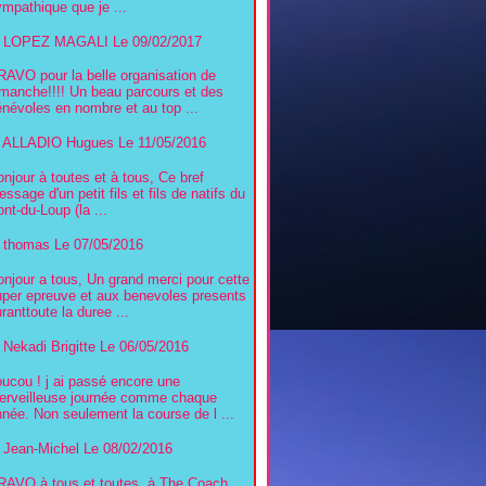
mpathique que je ...
LOPEZ MAGALI
Le 09/02/2017
RAVO pour la belle organisation de
imanche!!!! Un beau parcours et des
névoles en nombre et au top ...
ALLADIO Hugues
Le 11/05/2016
njour à toutes et à tous, Ce bref
ssage d'un petit fils et fils de natifs du
nt-du-Loup (la ...
thomas
Le 07/05/2016
njour a tous, Un grand merci pour cette
uper epreuve et aux benevoles presents
ranttoute la duree ...
Nekadi Brigitte
Le 06/05/2016
ucou ! j ai passé encore une
erveilleuse journée comme chaque
née. Non seulement la course de l ...
Jean-Michel
Le 08/02/2016
RAVO à tous et toutes, à The Coach