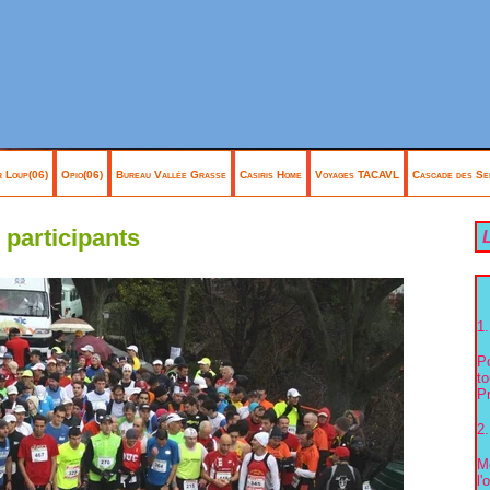
 Loup(06)
Opio(06)
Bureau Vallée Grasse
Casiris Home
Voyages TACAVL
Cascade des Se
 participants
L
1.
P
to
Pr
2.
Me
l'