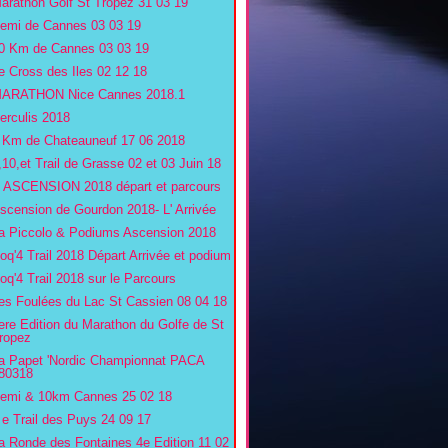
arathon Golf St Tropez 31 03 19
emi de Cannes 03 03 19
0 Km de Cannes 03 03 19
e Cross des Iles 02 12 18
ARATHON Nice Cannes 2018.1
erculis 2018
 Km de Chateauneuf 17 06 2018
,10,et Trail de Grasse 02 et 03 Juin 18
' ASCENSION 2018 départ et parcours
scension de Gourdon 2018- L' Arrivée
a Piccolo & Podiums Ascension 2018
oq'4 Trail 2018 Départ Arrivée et podium
oq'4 Trail 2018 sur le Parcours
es Foulées du Lac St Cassien 08 04 18
ere Edition du Marathon du Golfe de St
ropez
a Papet 'Nordic Championnat PACA
80318
emi & 10km Cannes 25 02 18
 e Trail des Puys 24 09 17
a Ronde des Fontaines 4e Edition 11 02