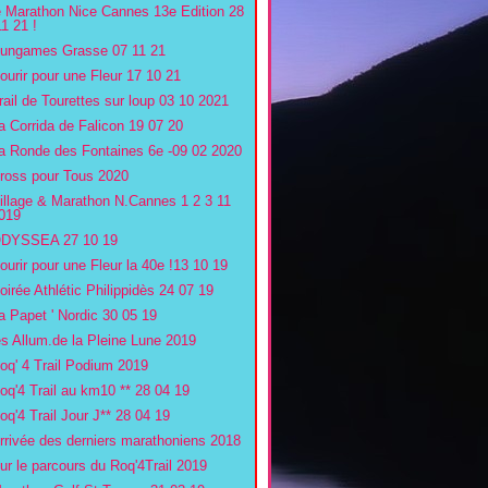
e Marathon Nice Cannes 13e Edition 28
11 21 !
ungames Grasse 07 11 21
ourir pour une Fleur 17 10 21
rail de Tourettes sur loup 03 10 2021
a Corrida de Falicon 19 07 20
a Ronde des Fontaines 6e -09 02 2020
ross pour Tous 2020
illage & Marathon N.Cannes 1 2 3 11
019
DYSSEA 27 10 19
ourir pour une Fleur la 40e !13 10 19
oirée Athlétic Philippidès 24 07 19
a Papet ' Nordic 30 05 19
es Allum.de la Pleine Lune 2019
oq' 4 Trail Podium 2019
oq'4 Trail au km10 ** 28 04 19
oq'4 Trail Jour J** 28 04 19
rrivée des derniers marathoniens 2018
ur le parcours du Roq'4Trail 2019