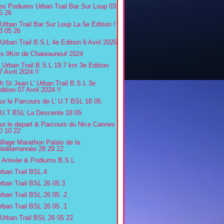
es Podiums Urban Trail Bar Sur Loup 03
5 26
'Urban Trail Bar Sur Loup La 5e Edition !
3 05 26
'Urban Trail B.S.L 4e Edition 6 Avril 2025
es 9Km de Chateauneuf 2024
' Urban Trail B.S.L 19,7 km 3e Edition
7 Avril 2024 !!
h St Jean L' Urban Trail B.S.L 3e
dition 07 Avril 2024 !!
ur le Parcours de L' U.T BSL 18 05
'U.T BSL La Descente 18 05
ur le depart & Parcours du Nice Cannes
0 10 22
illage Marathon Palais de la
éditerrannée 28 29 22
' Arrivée & Podiums B.S.L
rban Trail BSL.4
rban Trail BSL 26 05.3
rban Trail BSL 26 05 .2
rban Trail BSL 26 05 .1
'Urban Trail BSL 26 05 22