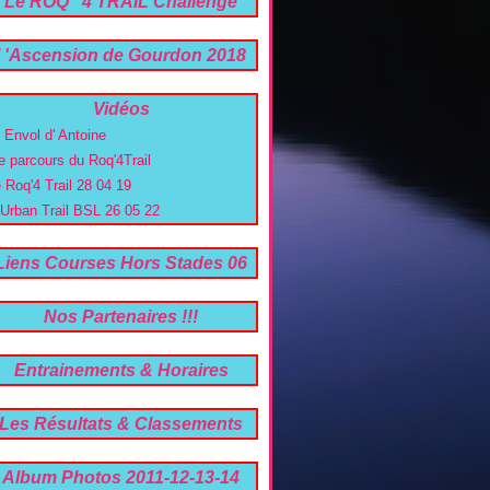
Le ROQ ' 4 TRAIL Challenge
trail 06 -26 04 2020
l 'Ascension de Gourdon 2018
22e Edition !
Vidéos
' Envol d' Antoine
e parcours du Roq'4Trail
e Roq'4 Trail 28 04 19
'Urban Trail BSL 26 05 22
Liens Courses Hors Stades 06
Nos Partenaires !!!
Entrainements & Horaires
Les Résultats & Classements
2019 a 2026
Album Photos 2011-12-13-14