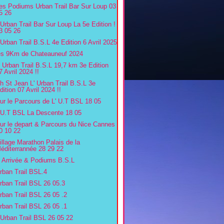
es Podiums Urban Trail Bar Sur Loup 03
5 26
'Urban Trail Bar Sur Loup La 5e Edition !
3 05 26
'Urban Trail B.S.L 4e Edition 6 Avril 2025
es 9Km de Chateauneuf 2024
' Urban Trail B.S.L 19,7 km 3e Edition
7 Avril 2024 !!
h St Jean L' Urban Trail B.S.L 3e
dition 07 Avril 2024 !!
ur le Parcours de L' U.T BSL 18 05
'U.T BSL La Descente 18 05
ur le depart & Parcours du Nice Cannes
0 10 22
illage Marathon Palais de la
éditerrannée 28 29 22
' Arrivée & Podiums B.S.L
rban Trail BSL.4
rban Trail BSL 26 05.3
rban Trail BSL 26 05 .2
rban Trail BSL 26 05 .1
'Urban Trail BSL 26 05 22