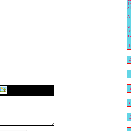
Th
el
8.
un
br
su
T