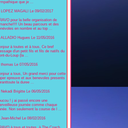
mpathique que je ...
LOPEZ MAGALI
Le 09/02/2017
RAVO pour la belle organisation de
imanche!!!! Un beau parcours et des
névoles en nombre et au top ...
ALLADIO Hugues
Le 11/05/2016
njour à toutes et à tous, Ce bref
ssage d'un petit fils et fils de natifs du
nt-du-Loup (la ...
thomas
Le 07/05/2016
njour a tous, Un grand merci pour cette
uper epreuve et aux benevoles presents
ranttoute la duree ...
Nekadi Brigitte
Le 06/05/2016
ucou ! j ai passé encore une
erveilleuse journée comme chaque
née. Non seulement la course de l ...
Jean-Michel
Le 08/02/2016
RAVO à tous et toutes, à The Coach