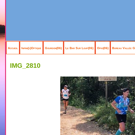
Accueil
Infini(s)Optique
Gourdon(06)
Le Bar Sur Loup(06)
Opio(06)
Bureau Vallée G
IMG_2810