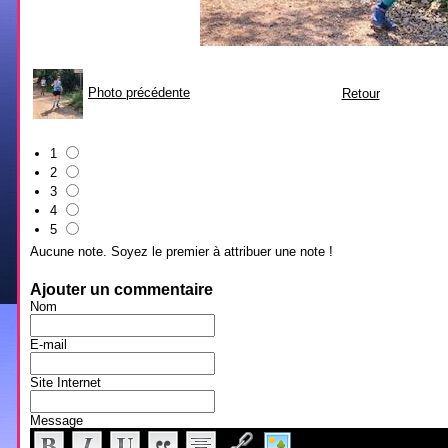
Photo précédente
Retour
1
2
3
4
5
Aucune note. Soyez le premier à attribuer une note !
Ajouter un commentaire
Nom
E-mail
Site Internet
Message